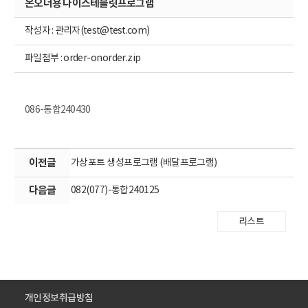
온오더용 나이스테블릿프로그램
작성자 : 관리자(test@test.com)
파일첨부 :
order-onorder.zip
086-통합240430
이전글
가상포트 생성프로그램 (배달프로그램)
다음글
082(077)-통합240125
리스트
개인정보취급방침