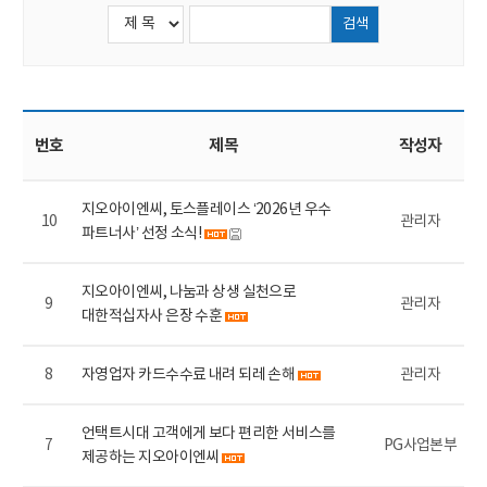
검색
번호
제목
작성자
지오아이엔씨, 토스플레이스 ‘2026년 우수
10
관리자
파트너사’ 선정 소식!
지오아이엔씨, 나눔과 상생 실천으로
9
관리자
대한적십자사 은장 수훈
8
자영업자 카드수수료 내려 되레 손해
관리자
언택트시대 고객에게 보다 편리한 서비스를
7
PG사업본부
제공하는 지오아이엔씨